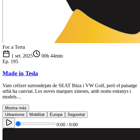
Foc a Terra
1 set. 2025
00h 44min
Ep.
195
Made in Tesla
Vam créixer surrondejats de SEAT Ibiza i VW Golf, però el paisatge
urbà ha canviat. Les noves marques xineses, amb noms estranys i
models…
Mostra més
Urbanisme
Mobilitat
Europa
Seguretat
0:00
/
0:00