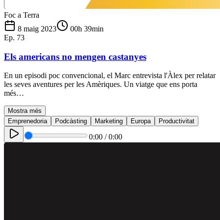
Foc a Terra
8 maig 2023
00h 39min
Ep.
73
Els americans no mengen castanyes
En un episodi poc convencional, el Marc entrevista l'Àlex per relatar
les seves aventures per les Amèriques. Un viatge que ens porta
més…
Mostra més
Emprenedoria
Podcàsting
Marketing
Europa
Productivitat
0:00
/
0:00