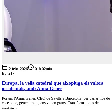
2 febr. 2026
01h 02min
Ep.
217
Europa, la vella catedral que aixopluga els valors
occidentals, amb Anna Gener
Portem l'Anna Gener, CEO de Savills a Barcelona, per parlar-nos de
coses que, generalment, ens venen grans. Transformacions de
ciutats,…