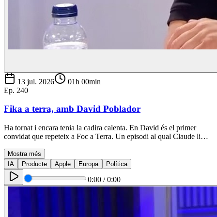
13 jul. 2026
01h 00min
Ep.
240
Fika a terra, amb David Poblador
Ha tornat i encara tenia la cadira calenta. En David és el primer
convidat que repeteix a Foc a Terra. Un episodi al qual Claude li…
Mostra més
IA
Producte
Apple
Europa
Política
0:00
/
0:00