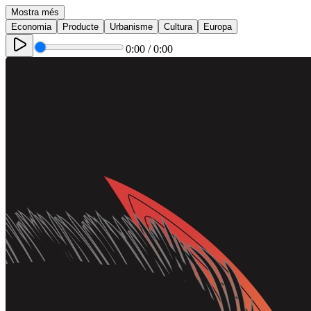
Mostra més
Economia
Producte
Urbanisme
Cultura
Europa
0:00
/
0:00