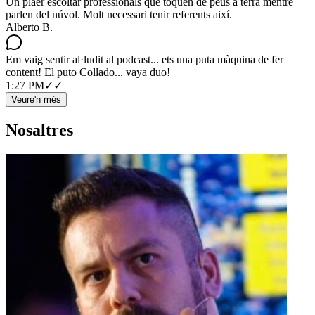
Un plaer escoltar professionals que toquen de peus a terra mentre
parlen del núvol. Molt necessari tenir referents així.
Alberto B.
Em vaig sentir al·ludit al podcast... ets una puta màquina de fer
content! El puto Collado... vaya duo!
1:27 PM
✓✓
Veure'n més
Nosaltres