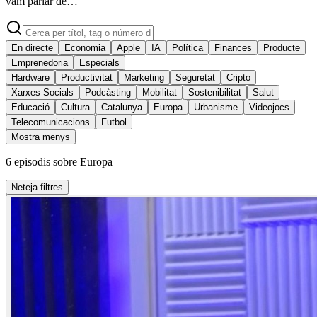
vam parlar de…
En directe
Economia
Apple
IA
Política
Finances
Producte
Emprenedoria
Especials
Hardware
Productivitat
Marketing
Seguretat
Cripto
Xarxes Socials
Podcàsting
Mobilitat
Sostenibilitat
Salut
Educació
Cultura
Catalunya
Europa
Urbanisme
Videojocs
Telecomunicacions
Futbol
Mostra menys
6
episodis
sobre
Europa
Neteja filtres