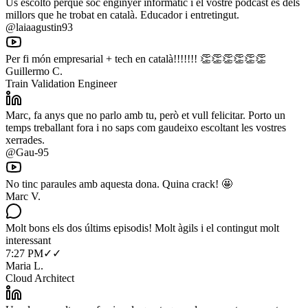
Us escolto perquè soc enginyer informàtic i el vostre podcast és dels
millors que he trobat en català. Educador i entretingut.
@laiaagustin93
Per fi món empresarial + tech en català!!!!!!! 👏👏👏👏👏👏
Guillermo C.
Train Validation Engineer
Marc, fa anys que no parlo amb tu, però et vull felicitar. Porto un
temps treballant fora i no saps com gaudeixo escoltant les vostres
xerrades.
@Gau-95
No tinc paraules amb aquesta dona. Quina crack! 🤩
Marc V.
Molt bons els dos últims episodis! Molt àgils i el contingut molt
interessant
7:27 PM
✓✓
Maria L.
Cloud Architect